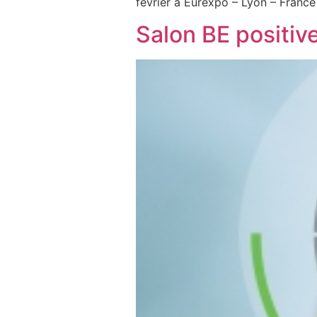
février à Eurexpo – Lyon – France
Salon BE positi