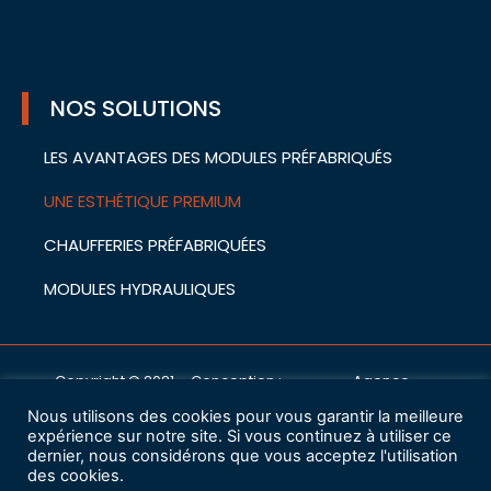
NOS SOLUTIONS
LES AVANTAGES DES MODULES PRÉFABRIQUÉS
UNE ESTHÉTIQUE PREMIUM
CHAUFFERIES PRÉFABRIQUÉES
MODULES HYDRAULIQUES
Copyright © 2021 – Conception :
Agence
cwa
Nous utilisons des cookies pour vous garantir la meilleure
Mentions légales
expérience sur notre site. Si vous continuez à utiliser ce
dernier, nous considérons que vous acceptez l'utilisation
des cookies.
Charte de protection des données à caractère personnel