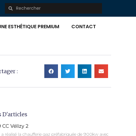
UNE ESTHÉTIQUE PREMIUM
CONTACT
rtager :
 D'articles
 CC Vélizy 2
a réalisé la chaufferie gaz préfabriquée de 900kw avec