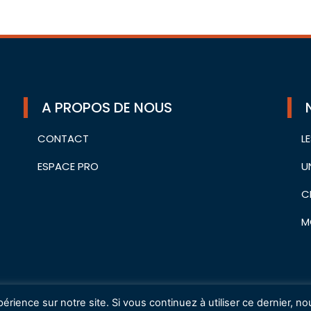
A PROPOS DE NOUS
CONTACT
L
ESPACE PRO
U
C
M
érience sur notre site. Si vous continuez à utiliser ce dernier, no
Mentions légales
Charte de protection des données à caractèr