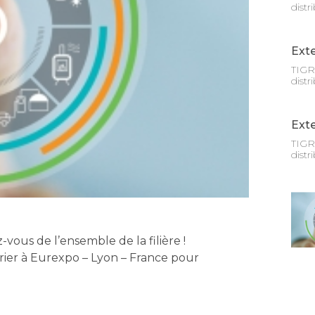
distr
Exte
TIGR 
distr
Ext
TIGR 
distr
ous de l’ensemble de la filière !
ier à Eurexpo – Lyon – France pour