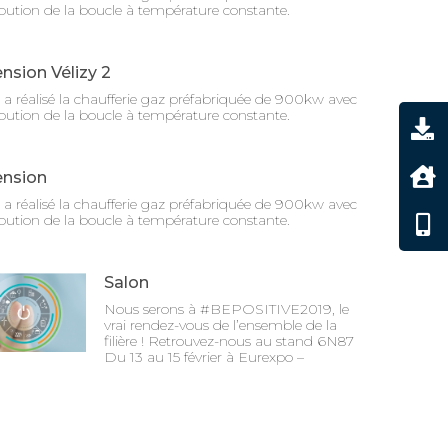
ibution de la boucle à température constante.
nsion Vélizy 2
a réalisé la chaufferie gaz préfabriquée de 900kw avec
ibution de la boucle à température constante.
ension
a réalisé la chaufferie gaz préfabriquée de 900kw avec
ibution de la boucle à température constante.
Salon
Nous serons à #BEPOSITIVE2019, le
vrai rendez-vous de l’ensemble de la
filière ! Retrouvez-nous au stand 6N87
Du 13 au 15 février à Eurexpo –