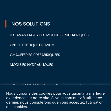
NOS SOLUTIONS
LES AVANTAGES DES MODULES PRÉFABRIQUÉS
UNE ESTHÉTIQUE PREMIUM
CHAUFFERIES PRÉFABRIQUÉES
MODULES HYDRAULIQUES
Copyright © 2021 – Conception :
Agence
cwa
Nous utilisons des cookies pour vous garantir la meilleure
Mentions légales
expérience sur notre site. Si vous continuez à utiliser ce
dernier, nous considérons que vous acceptez l'utilisation
des cookies.
Charte de protection des données à caractère personnel