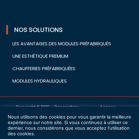
NOS SOLUTIONS
LES AVANTAGES DES MODULES PRÉFABRIQUÉS
UNE ESTHÉTIQUE PREMIUM
CHAUFFERIES PRÉFABRIQUÉES
MODULES HYDRAULIQUES
Copyright © 2021 – Conception :
Agence
cwa
Nous utilisons des cookies pour vous garantir la meilleure
Mentions légales
expérience sur notre site. Si vous continuez à utiliser ce
dernier, nous considérons que vous acceptez l'utilisation
des cookies.
Charte de protection des données à caractère personnel