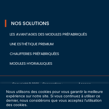
NOS SOLUTIONS
LES AVANTAGES DES MODULES PRÉFABRIQUÉS
UNE ESTHÉTIQUE PREMIUM
CHAUFFERIES PRÉFABRIQUÉES
MODULES HYDRAULIQUES
Copyright © 2021 – Conception :
Agence
cwa
Nous utilisons des cookies pour vous garantir la meilleure
Mentions légales
expérience sur notre site. Si vous continuez à utiliser ce
dernier, nous considérons que vous acceptez l'utilisation
des cookies.
Charte de protection des données à caractère personnel