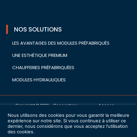
NOS SOLUTIONS
LES AVANTAGES DES MODULES PRÉFABRIQUÉS
UNE ESTHÉTIQUE PREMIUM
CHAUFFERIES PRÉFABRIQUÉES
MODULES HYDRAULIQUES
Copyright © 2021 – Conception :
Agence
cwa
Nous utilisons des cookies pour vous garantir la meilleure
Mentions légales
expérience sur notre site. Si vous continuez à utiliser ce
dernier, nous considérons que vous acceptez l'utilisation
des cookies.
Charte de protection des données à caractère personnel