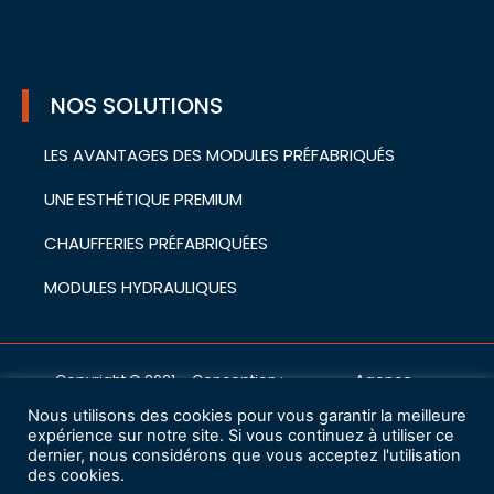
NOS SOLUTIONS
LES AVANTAGES DES MODULES PRÉFABRIQUÉS
UNE ESTHÉTIQUE PREMIUM
CHAUFFERIES PRÉFABRIQUÉES
MODULES HYDRAULIQUES
Copyright © 2021 – Conception :
Agence
cwa
Nous utilisons des cookies pour vous garantir la meilleure
Mentions légales
expérience sur notre site. Si vous continuez à utiliser ce
dernier, nous considérons que vous acceptez l'utilisation
des cookies.
Charte de protection des données à caractère personnel