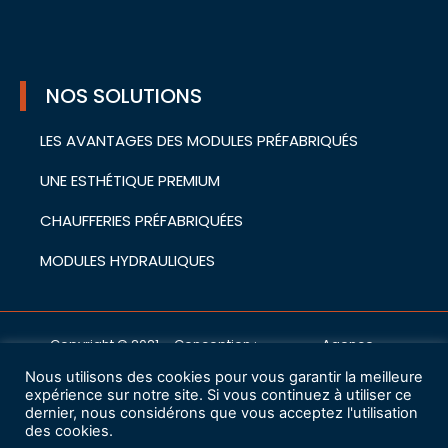
NOS SOLUTIONS
LES AVANTAGES DES MODULES PRÉFABRIQUÉS
UNE ESTHÉTIQUE PREMIUM
CHAUFFERIES PRÉFABRIQUÉES
MODULES HYDRAULIQUES
Copyright © 2021 – Conception :
Agence
cwa
Nous utilisons des cookies pour vous garantir la meilleure
Mentions légales
expérience sur notre site. Si vous continuez à utiliser ce
dernier, nous considérons que vous acceptez l'utilisation
des cookies.
Charte de protection des données à caractère personnel