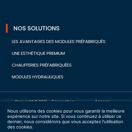
NOS SOLUTIONS
LES AVANTAGES DES MODULES PRÉFABRIQUÉS
UNE ESTHÉTIQUE PREMIUM
CHAUFFERIES PRÉFABRIQUÉES
MODULES HYDRAULIQUES
Copyright © 2021 – Conception :
Agence
cwa
Nous utilisons des cookies pour vous garantir la meilleure
Mentions légales
expérience sur notre site. Si vous continuez à utiliser ce
dernier, nous considérons que vous acceptez l'utilisation
des cookies.
Charte de protection des données à caractère personnel