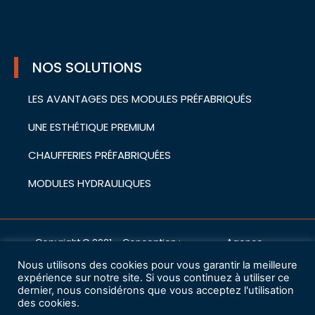
NOS SOLUTIONS
LES AVANTAGES DES MODULES PRÉFABRIQUÉS
UNE ESTHÉTIQUE PREMIUM
CHAUFFERIES PRÉFABRIQUÉES
MODULES HYDRAULIQUES
Copyright © 2021 – Conception :
Agence
cwa
Nous utilisons des cookies pour vous garantir la meilleure
Mentions légales
expérience sur notre site. Si vous continuez à utiliser ce
dernier, nous considérons que vous acceptez l'utilisation
des cookies.
Charte de protection des données à caractère personnel