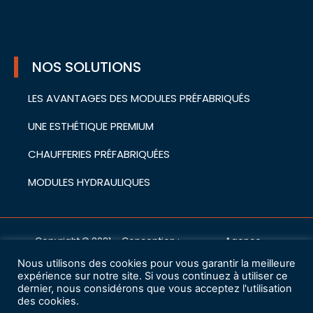
NOS SOLUTIONS
LES AVANTAGES DES MODULES PRÉFABRIQUÉS
UNE ESTHÉTIQUE PREMIUM
CHAUFFERIES PRÉFABRIQUÉES
MODULES HYDRAULIQUES
Copyright © 2021 – Conception :
Agence
cwa
Nous utilisons des cookies pour vous garantir la meilleure
Mentions légales
expérience sur notre site. Si vous continuez à utiliser ce
dernier, nous considérons que vous acceptez l'utilisation
des cookies.
Charte de protection des données à caractère personnel