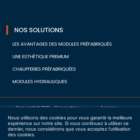
NOS SOLUTIONS
LES AVANTAGES DES MODULES PRÉFABRIQUÉS
UNE ESTHÉTIQUE PREMIUM
CHAUFFERIES PRÉFABRIQUÉES
MODULES HYDRAULIQUES
Copyright © 2021 – Conception :
Agence
cwa
Nous utilisons des cookies pour vous garantir la meilleure
Mentions légales
expérience sur notre site. Si vous continuez à utiliser ce
dernier, nous considérons que vous acceptez l'utilisation
des cookies.
Charte de protection des données à caractère personnel