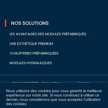
NOS SOLUTIONS
LES AVANTAGES DES MODULES PRÉFABRIQUÉS
UNE ESTHÉTIQUE PREMIUM
CHAUFFERIES PRÉFABRIQUÉES
MODULES HYDRAULIQUES
Copyright © 2021 – Conception :
Agence
cwa
Nous utilisons des cookies pour vous garantir la meilleure
Mentions légales
expérience sur notre site. Si vous continuez à utiliser ce
dernier, nous considérons que vous acceptez l'utilisation
des cookies.
Charte de protection des données à caractère personnel