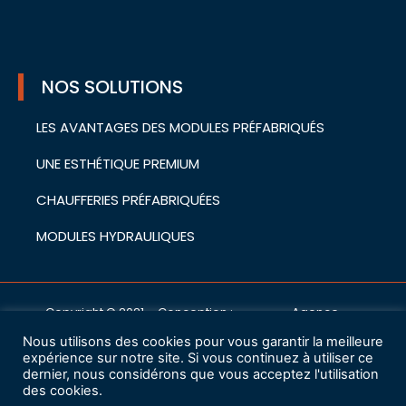
NOS SOLUTIONS
LES AVANTAGES DES MODULES PRÉFABRIQUÉS
UNE ESTHÉTIQUE PREMIUM
CHAUFFERIES PRÉFABRIQUÉES
MODULES HYDRAULIQUES
Copyright © 2021 – Conception :
Agence
cwa
Nous utilisons des cookies pour vous garantir la meilleure
Mentions légales
expérience sur notre site. Si vous continuez à utiliser ce
dernier, nous considérons que vous acceptez l'utilisation
des cookies.
Charte de protection des données à caractère personnel