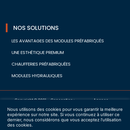
NOS SOLUTIONS
LES AVANTAGES DES MODULES PRÉFABRIQUÉS
UNE ESTHÉTIQUE PREMIUM
CHAUFFERIES PRÉFABRIQUÉES
MODULES HYDRAULIQUES
Copyright © 2021 – Conception :
Agence
cwa
Nous utilisons des cookies pour vous garantir la meilleure
Mentions légales
expérience sur notre site. Si vous continuez à utiliser ce
dernier, nous considérons que vous acceptez l'utilisation
des cookies.
Charte de protection des données à caractère personnel